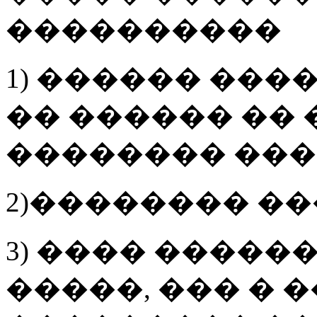
����������
1) ������ ���
�� ������ ��
�������� ��
2)�������� �
3) ���� ����
�����, ��� � 