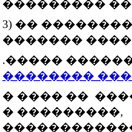
��������� �
3) �� �������
������� ����
.����� �����
�������� ��
� ���� �� ��
� ���������,
�����������