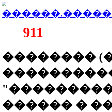
911
�������� (
���������
"����������
������ � �