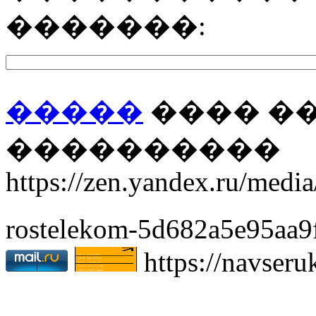
�������:
�����
���� �
����������
https://zen.yandex.ru/medi
rostelekom-5d682a5e95aa9
https://navser