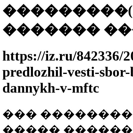
���������(
������� ��
https://iz.ru/842336/
predlozhil-vesti-sbor
dannykh-v-mftc
��� ��������
����� ������